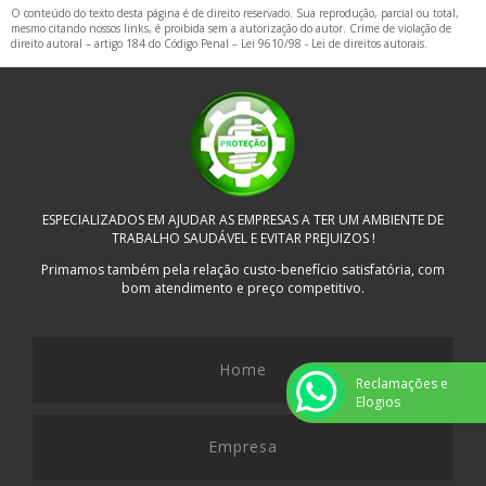
O conteúdo do texto desta página é de direito reservado. Sua reprodução, parcial ou total,
mesmo citando nossos links, é proibida sem a autorização do autor. Crime de violação de
direito autoral – artigo 184 do Código Penal –
Lei 9610/98 - Lei de direitos autorais
.
ESPECIALIZADOS EM AJUDAR AS EMPRESAS A TER UM AMBIENTE DE
TRABALHO SAUDÁVEL E EVITAR PREJUIZOS !
Primamos também pela relação custo-benefício satisfatória, com
bom atendimento e preço competitivo.
Home
Reclamações e
Elogios
Empresa