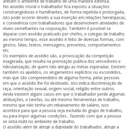
afetam o ambiente de trabalho de uma maneira extensa.
No assédio moral o trabalhador fica exposto a situações
constrangedoras e humilhantes, de forma repetida e prolongada,
isto pode ocorrer devido a sua inserção em relações hierárquicas,
e convivência com trabalhadores que desenvolvem atividades de
níveis semelhantes na corporação. Também é possível se
deparar com assédio praticado por chefes, e colegas de trabalho
ao mesmo tempo, esse assédio é feito de diversas formas, com
gestos, falas, textos, mensagens, presentes, comportamentos
etc.
Os exemplos de assédio são, a provocação da competição
exagerada, que resulta na premiação publica dos vencedores e
ridicularização, de quem não atingiu as metas esperadas. Existem
também os apelidos, os xingamentos explícitos ou escondidos,
mas que são compreendidos de alguma forma, pelas pessoas
em que o assédio lhe foi destinado. Isto indica discriminação de
raça, orientação sexual, origem social, religião entre outros.
Ainda existem alguns casos em que o trabalhador perde algumas
atribuições, e tarefas, ou até mesmo ferramentas de trabalho,
mesmo que não tenha um rebaixamento de salário, isso
acontece para que a pessoa seja excluída do grupo de trabalho,
ou para impor algumas condições , fazendo com que a pessoa
se sinta inútil no ambiente de trabalho.
O assédio além de atingir a dignidade do trabalhador, atinge a