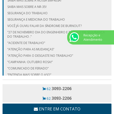
SAIBA MAIS SOBRE A NOSSA EMPRESA!
SAIBA MAIS SOBRE A NR-35!
SEGURANÇA DO TRABALHO
SEGURANÇA E MEDICINA DO TRABALHO
VOCÊ JÁ OUVIU FALAR DA SÍNDROME DE BURNOUT?
”27 DE NOVEMBRO DIA DO ENGENHEIRO E TÉCNICO EM SEGURANÇA
Recepção e
DO TRABALHO .”
Atendimento
”ACIDENTE DE TRABALHO”
”ATENÇÃO PARA AS MUDANÇAS”
”ATENÇÃO PARA O DESGASTE NO TRABALHO”
”CAMPANHA: OUTUBRO ROSA!”
”COMUNICADO DE FERIADO”
”ENTENDA MAIS SOBRE O ASO”
”EXAME TOXICOLÓGICO”
”NOVEMBRO AZUL”
3093-2206
62
”NOVO CRONOGRAMA DO ESOCIAL”
3093-2206
62
”PROGRAMA DE CONTROLE DE VIBRAÇÃO!”
”VOCÊ CONHECE A IMPORTÂNCIA QUE TEM O PCMSO?”
ENTRE EM CONTATO