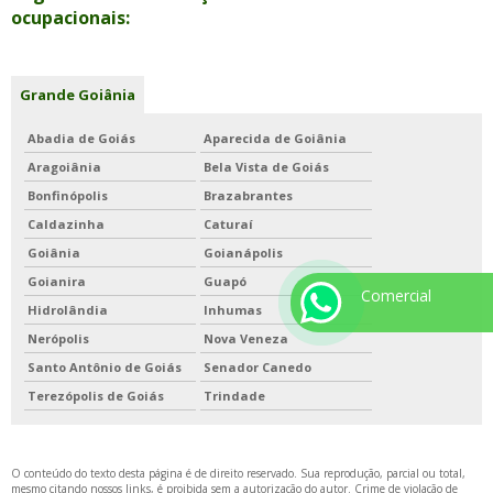
ocupacionais:
Grande Goiânia
Abadia de Goiás
Aparecida de Goiânia
Aragoiânia
Bela Vista de Goiás
Bonfinópolis
Brazabrantes
Caldazinha
Caturaí
Goiânia
Goianápolis
Goianira
Guapó
Comercial
Hidrolândia
Inhumas
Nerópolis
Nova Veneza
Santo Antônio de Goiás
Senador Canedo
Terezópolis de Goiás
Trindade
O conteúdo do texto desta página é de direito reservado. Sua reprodução, parcial ou total,
mesmo citando nossos links, é proibida sem a autorização do autor. Crime de violação de