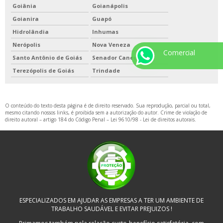
Goiânia
Goianápolis
Goianira
Guapó
Hidrolândia
Inhumas
Nerópolis
Nova Veneza
Comercial
Santo Antônio de Goiás
Senador Canedo
Terezópolis de Goiás
Trindade
O conteúdo do texto desta página é de direito reservado. Sua reprodução, parcial ou total,
mesmo citando nossos links, é proibida sem a autorização do autor. Crime de violação de
direito autoral – artigo 184 do Código Penal –
Lei 9610/98 - Lei de direitos autorais
.
ESPECIALIZADOS EM AJUDAR AS EMPRESAS A TER UM AMBIENTE DE
TRABALHO SAUDÁVEL E EVITAR PREJUIZOS !